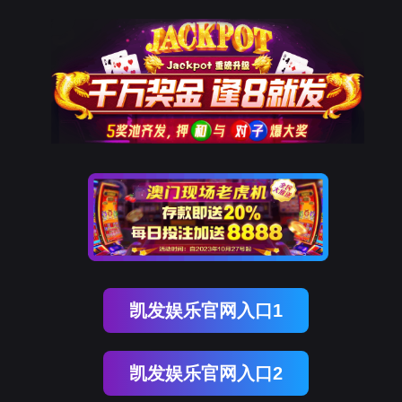
凯发娱乐官网入口1
凯发娱乐官网入口2