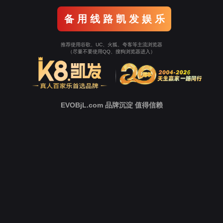
备 用 线 路 凯 发 娱 乐
推荐使用谷歌、UC、火狐、夸客等主流浏览器
（尽量不要使用QQ、搜狗浏览器进入）
EVOBjL.com 品牌沉淀 值得信赖