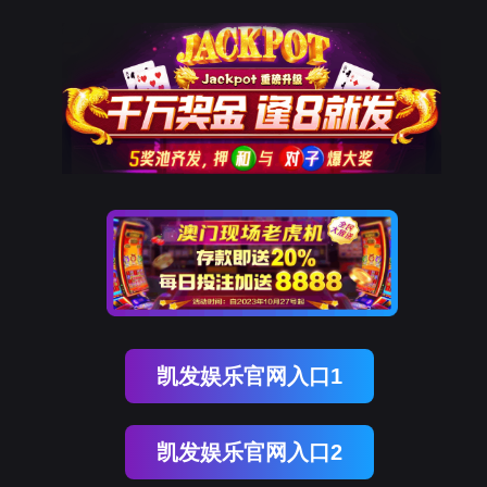
凯发娱乐官网入口1
凯发娱乐官网入口2