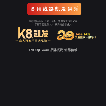
备 用 线 路 凯 发 娱 乐
推荐使用谷歌、UC、火狐、夸客等主流浏览器
（尽量不要使用QQ、搜狗浏览器进入）
EVOBjL.com 品牌沉淀 值得信赖