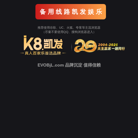
备 用 线 路 凯 发 娱 乐
推荐使用谷歌、UC、火狐、夸客等主流浏览器
（尽量不要使用QQ、搜狗浏览器进入）
EVOBjL.com 品牌沉淀 值得信赖