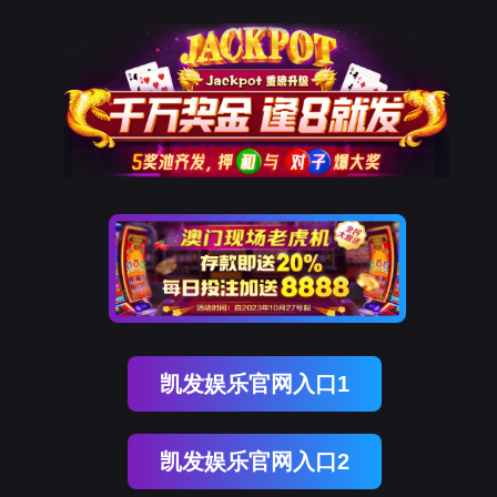
凯发娱乐官网入口1
凯发娱乐官网入口2