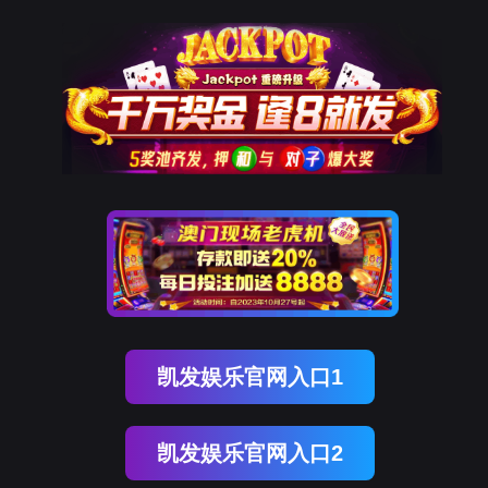
凯发娱乐官网入口1
凯发娱乐官网入口2