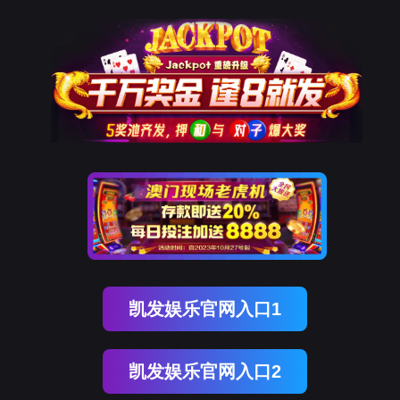
凯发娱乐官网入口1
凯发娱乐官网入口2