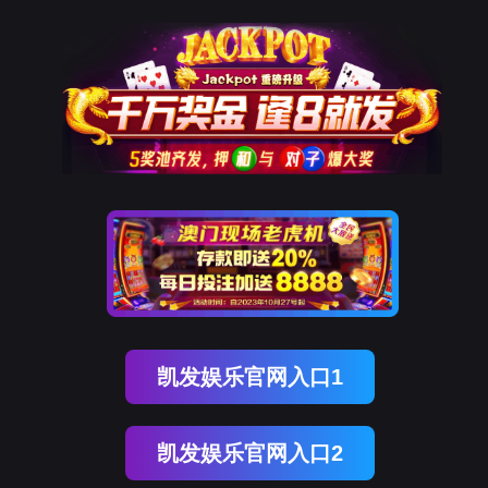
凯发娱乐官网入口1
凯发娱乐官网入口2