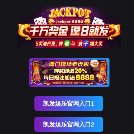
凯发娱乐官网入口1
凯发娱乐官网入口2