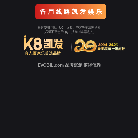
备 用 线 路 凯 发 娱 乐
推荐使用谷歌、UC、火狐、夸客等主流浏览器
（尽量不要使用QQ、搜狗浏览器进入）
EVOBjL.com 品牌沉淀 值得信赖