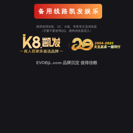
备 用 线 路 凯 发 娱 乐
推荐使用谷歌、UC、火狐、夸客等主流浏览器
（尽量不要使用QQ、搜狗浏览器进入）
EVOBjL.com 品牌沉淀 值得信赖