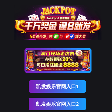
凯发娱乐官网入口1
凯发娱乐官网入口2