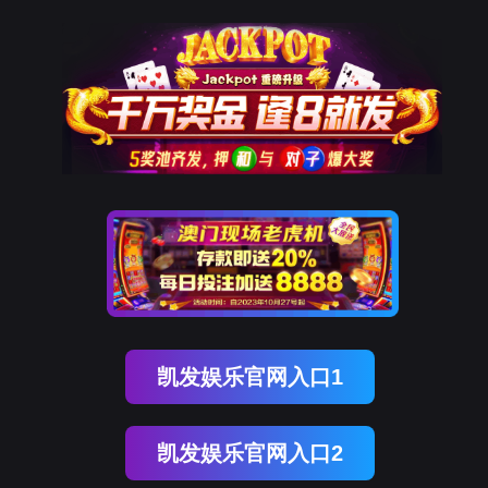
凯发娱乐官网入口1
凯发娱乐官网入口2